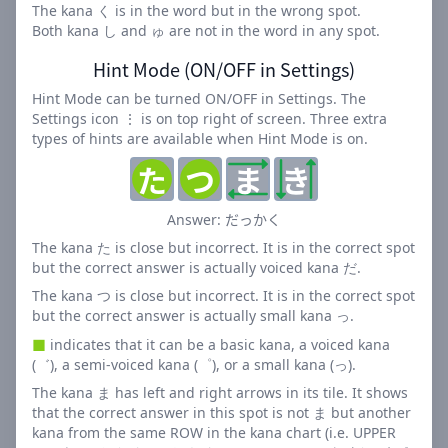
The kana く is in the word but in the wrong spot.
ユーザーの声
Both kana し and ゅ are not in the word in any spot.
Hint Mode (ON/OFF in Settings)
「毎日の『ことのはたんご』が楽しみです。語彙力が確実
に上がっているのを感じます！」 - Aさん（28歳）
Hint Mode can be turned ON/OFF in Settings. The
Settings icon ⋮ is on top right of screen. Three extra
「『ことのはたんご』のおかげで、日本語の勉強が楽しく
types of hints are available when Hint Mode is on.
なりました。外国人の私でも楽しめます。」 - Bさん（ア
た
つ
ま
き
メリカ出身）
「子供と一緒に『ことのはたんご』を解くのが日課になり
だっかく
Answer:
ました。家族の絆も深まる素晴らしいゲームです。」 - C
The kana た is close but incorrect. It is in the correct spot
さん（42歳）
but the correct answer is actually voiced kana だ.
The kana つ is close but incorrect. It is in the correct spot
なぜ「ことのはたんご」が人気なの
but the correct answer is actually small kana っ.
か？
■
indicates that it can be a basic kana, a voiced kana
(゛), a semi-voiced kana (゜), or a small kana (っ).
学習と娯楽の融合: 楽しみながら日本語力を向上させら
The kana ま has left and right arrows in its tile. It shows
れる理想的なツールです。
that the correct answer in this spot is not ま but another
毎日の挑戦: 日替わりの単語で、継続的な学習意欲を維
kana from the same ROW in the kana chart (i.e. UPPER