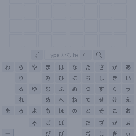
⏎
⇦
わ
ら
や
ま
は
な
た
さ
か
あ
り
み
ひ
に
ち
し
き
い
る
ゆ
む
ふ
ぬ
つ
す
く
う
れ
め
へ
ね
て
せ
け
え
を
ろ
よ
も
ほ
の
と
そ
こ
お
ゃ
ぱ
ば
だ
ざ
が
ぁ
ー
ぴ
び
ぢ
じ
ぎ
ぃ