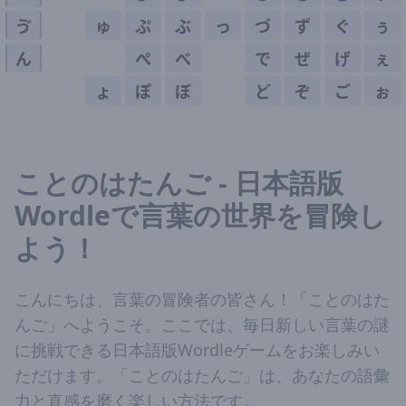
ゔ
ゅ
ぷ
ぶ
っ
づ
ず
ぐ
ぅ
ん
ぺ
べ
で
ぜ
げ
ぇ
ょ
ぽ
ぼ
ど
ぞ
ご
ぉ
ことのはたんご - 日本語版
Wordleで言葉の世界を冒険し
よう！
こんにちは、言葉の冒険者の皆さん！「ことのはた
んご」へようこそ。ここでは、毎日新しい言葉の謎
に挑戦できる日本語版Wordleゲームをお楽しみい
ただけます。「ことのはたんご」は、あなたの語彙
力と直感を磨く楽しい方法です。