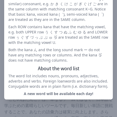
similar) consonant, e.g. か き く け こ が ぎ ぐ げ ご are in
漢字の読み方の習得
the same column with matching consonant K~G. Notice
日本語の文法感覚の向上
that basic kana, voiced kana (゛), semi-voiced kana (゜)
思考力と推理力の強化
are treated as they are in the SAME column.
Each ROW contains kana that have the matching vowel,
「ことのはたんご」の楽しみ方
e.g. both UPPER row う く す つ ぬ ふ む ゆ る and LOWER
row ぅ ぐ ず づ っ ぶ ぷ ゅ ゔ are treated as the SAME row
「ことのはたんご」を楽しむためには、毎日の挑戦を欠か
with the matching vowel U.
さず行うことが重要です。このゲームは、あなたの日本語
Both the kana ん and the long sound mark ー do not
力を向上させるだけでなく、言葉の使い方を深く理解する
have any matching rows or columns. And the kana ゔ
does not have matching columns.
手助けをします。友達と一緒に「ことのはたんご」をプレ
About the word list
イすることで、競争心を高め、より楽しい体験を得ること
ができます。
The word list includes nouns, pronouns, adjectives,
adverbs and verbs. Foreign loanwords are also included.
「ことのはたんご」での学び
Conjugable words are in plain form (i.e. dictionary form).
A new word will be available each day!
「ことのはたんご」は、単なるゲームではなく、日本語を
学ぶための素晴らしいツールです。毎日新しい単語に挑戦
することで、あなたの語彙力は確実に向上します。さら