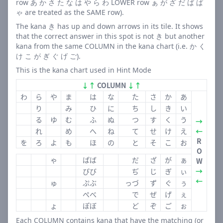
持できます。
row あ か さ た な は や ら わ LOWER row ぁ が ざ だ ば ぱ
ゃ are treated as the SAME row).
幅広い単語: 名詞、動詞、形容詞など、様々な品詞の単
語が出題されます。
The kana き has up and down arrows in its tile. It shows
that the correct answer in this spot is not き but another
コミュニティ感: 結果をSNSで共有することで、友人や
kana from the same COLUMN in the kana chart (i.e. か く
他のプレイヤーと一緒に楽しめます。
け こ が ぎ ぐ げ ご).
アクセシビリティ: スマートフォンやPCから簡単にア
This is the kana chart used in Hint Mode
クセスでき、いつでもどこでも遊べます。
↓↑
COLUMN
↓↑
「ことのはたんご」で語彙力アッ
わ
ら
や
ま
は
な
た
さ
か
あ
り
み
ひ
に
ち
し
き
い
プ！
る
ゆ
む
ふ
ぬ
つ
す
く
う
→
れ
め
へ
ね
て
せ
け
え
←
「ことのはたんご」は単なるゲームではありません。日本
R
を
ろ
よ
も
ほ
の
と
そ
こ
お
語の美しさと複雑さを探求する旅です。毎日新しい単語に
O
ゃ
ぱば
だ
ざ
が
ぁ
出会い、その意味や用法を学ぶことで、あなたの日本語力
W
→
ぴび
ぢ
じ
ぎ
ぃ
は確実に向上していきます。
←
ゅ
ぷぶ
っづ
ず
ぐ
ぅ
「ことのはたんご」を通じて、次のような効果が期待でき
ぺべ
で
ぜ
げ
ぇ
ます：
ょ
ぽぼ
ど
ぞ
ご
ぉ
Each COLUMN contains kana that have the matching (or
語彙力の増強