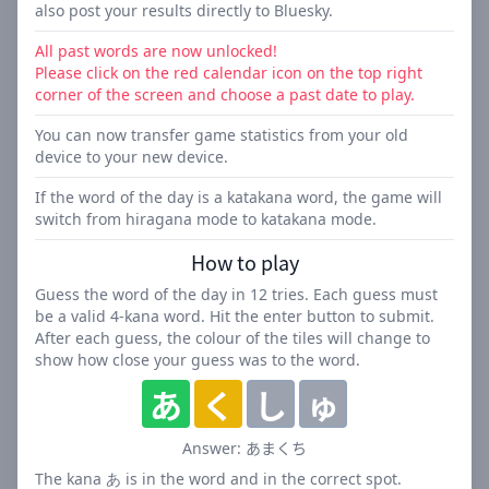
also post your results directly to Bluesky.
これらのヒントを基に、正解の単語を推測していきま
す。
All past words are now unlocked!
12回以内に正解できるよう挑戦しましょう！
Please click on the red calendar icon on the top right
corner of the screen and choose a past date to play.
「ことのはたんご」の特徴
You can now transfer game statistics from your old
device to your new device.
日替わり単語: 毎日新しい単語が登場し、常に新鮮な挑
戦が楽しめます。
If the word of the day is a katakana word, the game will
switch from hiragana mode to katakana mode.
ヒントモード: 初心者の方も安心。オプションのヒント
モードで、より詳細なヒントが得られます。
How to play
過去問題へのアクセス: 以前の「ことのはたんご」にも
Guess the word of the day in
12
tries. Each guess must
チャレンジできます。
be a valid
4
-kana word. Hit the enter button to submit.
SNS共有機能: Twitter、Threads、LINE、さらには
After each guess, the colour of the tiles will change to
BlueSkyにも直接結果を投稿できます。
show how close your guess was to the word.
統計情報の転送: 新しいデバイスでも、これまでの成績
あ
く
し
ゅ
を引き継げます。
自動カタカナモード: カタカナ語の日は自動的にカタカ
あまくち
Answer:
ナモードに切り替わります。
The kana あ is in the word and in the correct spot.