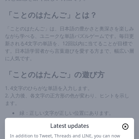
「ことのはたんご」とは？
「ことのはたんご」は、日本語の豊かさと奥深さを楽しみ
ながら学べる、ユニークな単語パズルゲームです。毎日更
新される4文字の単語を、12回以内に当てることが目標で
す。日本語学習者から言葉遊びを愛する方まで、幅広い層
に人気です。
「ことのはたんご」の遊び方
4文字のひらがな単語を入力します。
入力後、各文字の正方形の色が変わり、ヒントを示し
ます。
緑：正しい文字が正しい位置にあります。
黄：文字は単語に含まれていますが、位置が違いま
Latest updates
す。
グレー：その文字は単語に含まれていません。
In addition to Tweet, Threads and LINE, you can now