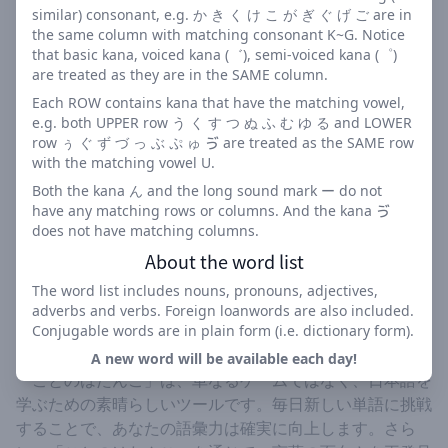
similar) consonant, e.g. か き く け こ が ぎ ぐ げ ご are in
漢字の読み方の習得
the same column with matching consonant K~G. Notice
日本語の文法感覚の向上
that basic kana, voiced kana (゛), semi-voiced kana (゜)
思考力と推理力の強化
are treated as they are in the SAME column.
Each ROW contains kana that have the matching vowel,
「ことのはたんご」の楽しみ方
e.g. both UPPER row う く す つ ぬ ふ む ゆ る and LOWER
row ぅ ぐ ず づ っ ぶ ぷ ゅ ゔ are treated as the SAME row
「ことのはたんご」を楽しむためには、毎日の挑戦を欠か
with the matching vowel U.
さず行うことが重要です。このゲームは、あなたの日本語
Both the kana ん and the long sound mark ー do not
力を向上させるだけでなく、言葉の使い方を深く理解する
have any matching rows or columns. And the kana ゔ
does not have matching columns.
手助けをします。友達と一緒に「ことのはたんご」をプレ
About the word list
イすることで、競争心を高め、より楽しい体験を得ること
ができます。
The word list includes nouns, pronouns, adjectives,
adverbs and verbs. Foreign loanwords are also included.
「ことのはたんご」での学び
Conjugable words are in plain form (i.e. dictionary form).
A new word will be available each day!
「ことのはたんご」は、単なるゲームではなく、日本語を
学ぶための素晴らしいツールです。毎日新しい単語に挑戦
することで、あなたの語彙力は確実に向上します。さら