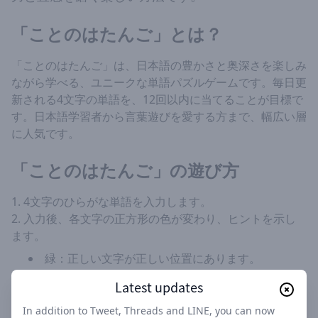
「ことのはたんご」とは？
「ことのはたんご」は、日本語の豊かさと奥深さを楽しみ
ながら学べる、ユニークな単語パズルゲームです。毎日更
新される4文字の単語を、12回以内に当てることが目標で
す。日本語学習者から言葉遊びを愛する方まで、幅広い層
に人気です。
「ことのはたんご」の遊び方
4文字のひらがな単語を入力します。
入力後、各文字の正方形の色が変わり、ヒントを示し
ます。
緑：正しい文字が正しい位置にあります。
黄：文字は単語に含まれていますが、位置が違いま
Latest updates
す。
グレー：その文字は単語に含まれていません。
In addition to Tweet, Threads and LINE, you can now