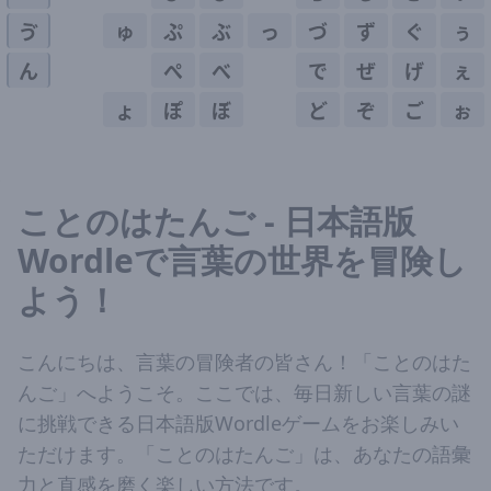
ゔ
ゅ
ぷ
ぶ
っ
づ
ず
ぐ
ぅ
ん
ぺ
べ
で
ぜ
げ
ぇ
ょ
ぽ
ぼ
ど
ぞ
ご
ぉ
ことのはたんご - 日本語版
Wordleで言葉の世界を冒険し
よう！
こんにちは、言葉の冒険者の皆さん！「ことのはた
んご」へようこそ。ここでは、毎日新しい言葉の謎
に挑戦できる日本語版Wordleゲームをお楽しみい
ただけます。「ことのはたんご」は、あなたの語彙
力と直感を磨く楽しい方法です。