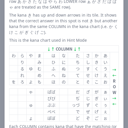
持できます。
row あ か さ た な は や ら わ LOWER row ぁ が ざ だ ば ぱ
ゃ are treated as the SAME row).
幅広い単語: 名詞、動詞、形容詞など、様々な品詞の単
語が出題されます。
The kana き has up and down arrows in its tile. It shows
that the correct answer in this spot is not き but another
コミュニティ感: 結果をSNSで共有することで、友人や
kana from the same COLUMN in the kana chart (i.e. か く
他のプレイヤーと一緒に楽しめます。
け こ が ぎ ぐ げ ご).
アクセシビリティ: スマートフォンやPCから簡単にア
This is the kana chart used in Hint Mode
クセスでき、いつでもどこでも遊べます。
↓↑
COLUMN
↓↑
「ことのはたんご」で語彙力アッ
わ
ら
や
ま
は
な
た
さ
か
あ
り
み
ひ
に
ち
し
き
い
プ！
る
ゆ
む
ふ
ぬ
つ
す
く
う
→
れ
め
へ
ね
て
せ
け
え
←
「ことのはたんご」は単なるゲームではありません。日本
R
を
ろ
よ
も
ほ
の
と
そ
こ
お
語の美しさと複雑さを探求する旅です。毎日新しい単語に
O
ゃ
ぱば
だ
ざ
が
ぁ
出会い、その意味や用法を学ぶことで、あなたの日本語力
W
→
ぴび
ぢ
じ
ぎ
ぃ
は確実に向上していきます。
←
ゅ
ぷぶ
っづ
ず
ぐ
ぅ
「ことのはたんご」を通じて、次のような効果が期待でき
ぺべ
で
ぜ
げ
ぇ
ます：
ょ
ぽぼ
ど
ぞ
ご
ぉ
Each COLUMN contains kana that have the matching (or
語彙力の増強