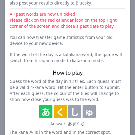
also post your results directly to Bluesky.
これらのヒントを基に、正解の単語を推測していきま
す。
All past words are now unlocked!
12回以内に正解できるよう挑戦しましょう！
Please click on the red calendar icon on the top right
corner of the screen and choose a past date to play.
「ことのはたんご」の特徴
You can now transfer game statistics from your old
device to your new device.
日替わり単語: 毎日新しい単語が登場し、常に新鮮な挑
戦が楽しめます。
If the word of the day is a katakana word, the game will
switch from hiragana mode to katakana mode.
ヒントモード: 初心者の方も安心。オプションのヒント
モードで、より詳細なヒントが得られます。
How to play
過去問題へのアクセス: 以前の「ことのはたんご」にも
Guess the word of the day in
12
tries. Each guess must
チャレンジできます。
be a valid
4
-kana word. Hit the enter button to submit.
SNS共有機能: Twitter、Threads、LINE、さらには
After each guess, the colour of the tiles will change to
BlueSkyにも直接結果を投稿できます。
show how close your guess was to the word.
統計情報の転送: 新しいデバイスでも、これまでの成績
あ
く
し
ゅ
を引き継げます。
自動カタカナモード: カタカナ語の日は自動的にカタカ
あまくち
Answer:
ナモードに切り替わります。
The kana あ is in the word and in the correct spot.