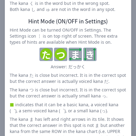
The kana く is in the word but in the wrong spot.
ユーザーの声
Both kana し and ゅ are not in the word in any spot.
Hint Mode (ON/OFF in Settings)
「毎日の『ことのはたんご』が楽しみです。語彙力が確実
に上がっているのを感じます！」 - Aさん（28歳）
Hint Mode can be turned ON/OFF in Settings. The
Settings icon ⋮ is on top right of screen. Three extra
「『ことのはたんご』のおかげで、日本語の勉強が楽しく
types of hints are available when Hint Mode is on.
なりました。外国人の私でも楽しめます。」 - Bさん（ア
た
つ
ま
き
メリカ出身）
「子供と一緒に『ことのはたんご』を解くのが日課になり
だっかく
Answer:
ました。家族の絆も深まる素晴らしいゲームです。」 - C
The kana た is close but incorrect. It is in the correct spot
さん（42歳）
but the correct answer is actually voiced kana だ.
The kana つ is close but incorrect. It is in the correct spot
なぜ「ことのはたんご」が人気なの
but the correct answer is actually small kana っ.
か？
■
indicates that it can be a basic kana, a voiced kana
(゛), a semi-voiced kana (゜), or a small kana (っ).
学習と娯楽の融合: 楽しみながら日本語力を向上させら
The kana ま has left and right arrows in its tile. It shows
れる理想的なツールです。
that the correct answer in this spot is not ま but another
毎日の挑戦: 日替わりの単語で、継続的な学習意欲を維
kana from the same ROW in the kana chart (i.e. UPPER