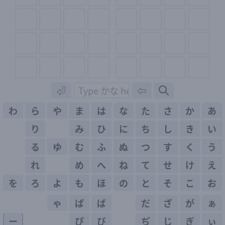
⏎
⇦
わ
ら
や
ま
は
な
た
さ
か
あ
り
み
ひ
に
ち
し
き
い
る
ゆ
む
ふ
ぬ
つ
す
く
う
れ
め
へ
ね
て
せ
け
え
を
ろ
よ
も
ほ
の
と
そ
こ
お
ゃ
ぱ
ば
だ
ざ
が
ぁ
ー
ぴ
び
ぢ
じ
ぎ
ぃ